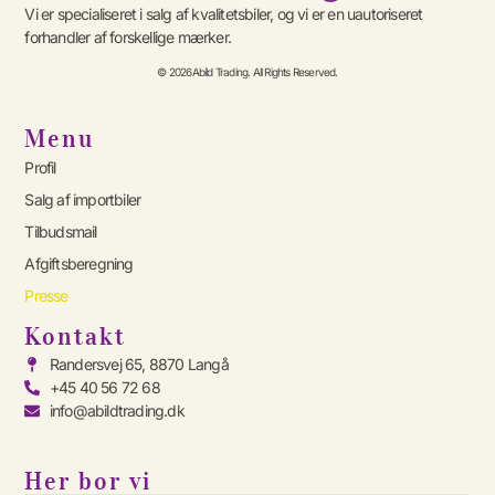
Vi er specialiseret i salg af kvalitetsbiler, og vi er en uautoriseret
forhandler af forskellige mærker.
© 2026Abild Trading. All Rights Reserved.
Menu
Profil
Salg af importbiler
Tilbudsmail
Afgiftsberegning
Presse
Kontakt
Randersvej 65, 8870 Langå
+45 40 56 72 68
info@abildtrading.dk
Her bor vi